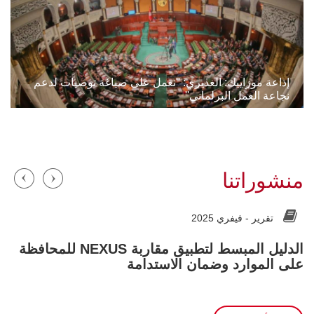
إذاعة موزاييك: الغديري: ''نعمل على صياغة توصيات لدعم
نجاعة العمل البرلماني''
منشوراتنا
م
تقرير -
فيفري 2025
الدليل المبسط لتطبيق مقاربة NEXUS للمحافظة
ا
على الموارد وضمان الاستدامة