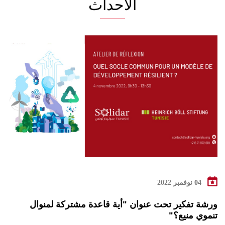
الأحداث
04 نوفمبر 2022
ورشة تفكير تحت عنوان "أية قاعدة مشتركة لمنوال
تنموي منيع؟"