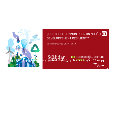
ورشة "من أجل تطبيق عملي وفعال للرابطة بين موارد المياه
والطاقة والغذاء "
ورشة تفكير تحت عنوان "أية قاعدة مشتركة لمنوال تنموي
منيع؟"