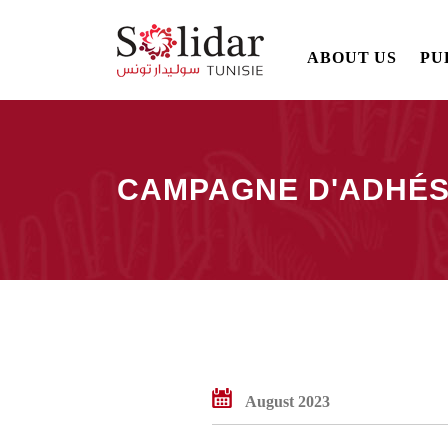
Main
ABOUT US
PU
navigation
Skip
to
main
CAMPAGNE D'ADHÉSI
content
Breadcrumb
August 2023