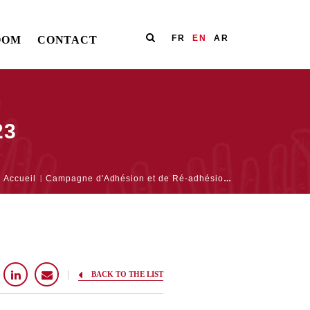
FR
EN
AR
OOM
CONTACT
23
Accueil
Campagne d'Adhésion et de Ré-adhésion 2023
BACK TO THE LIST