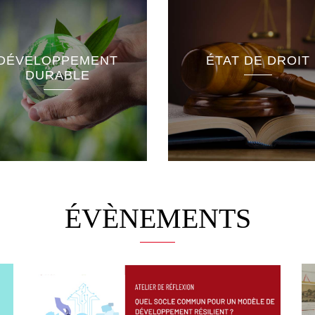
Démocratie participative
Réformes de l’éduca
Justice
DÉVELOPPEMENT
ÉTAT DE DROIT
Recherche scientifiq
Égalité
DURABLE
technologique
Liberté
Formation professio
Décentralisation
ÉVÈNEMENTS