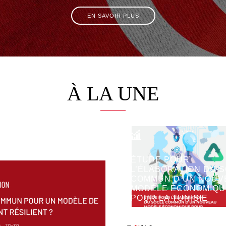
EN SAVOIR PLUS
À LA UNE
ÉTUDE POUR
EN SAVOIR PLUS
L’ÉLABORATION DU 
COMMUN D’UN NOUV
EN SAVOIR PLU
MODÈLE ÉCONOMIQU
POUR LA TUNISIE