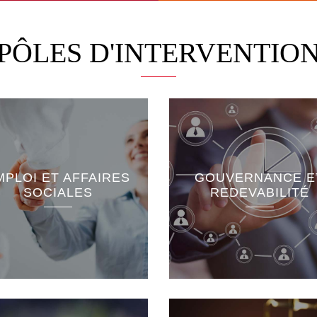
PÔLES D'INTERVENTIO
Energies renouvelab
Accès à l’information et
Energies fossiles
liberté de presse
MPLOI ET AFFAIRES
GOUVERNANCE E
Développement dur
Instances
SOCIALES
REDEVABILITÉ
Ressources naturell
constitutionnelles
Équité sociale et
Gouvernance locale
économique