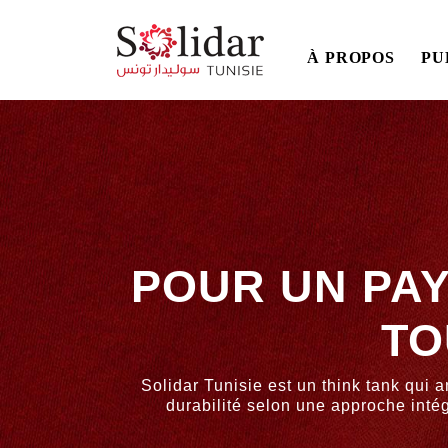
Main
À PROPOS
PU
navigation
Aller
au
contenu
principal
POUR UN PAY
TO
Solidar Tunisie est un think tank qui a
durabilité selon une approche intég