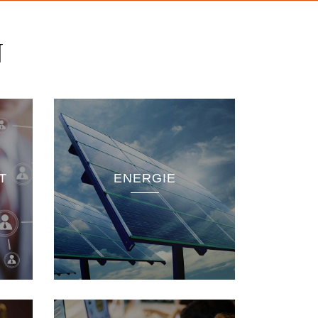
N
les
T
ENERGIE
able
es