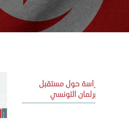
SOCLE
EAU
S
E