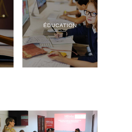
tion
ÉDUCATION
ue et
nnelle