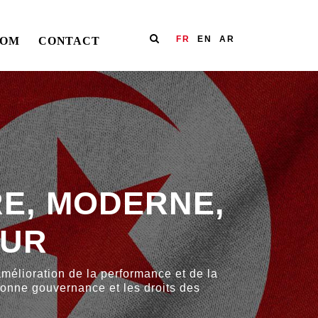
FR
EN
AR
OOM
CONTACT
RE, MODERNE,
TUR
'amélioration de la performance et de la
 bonne gouvernance et les droits des