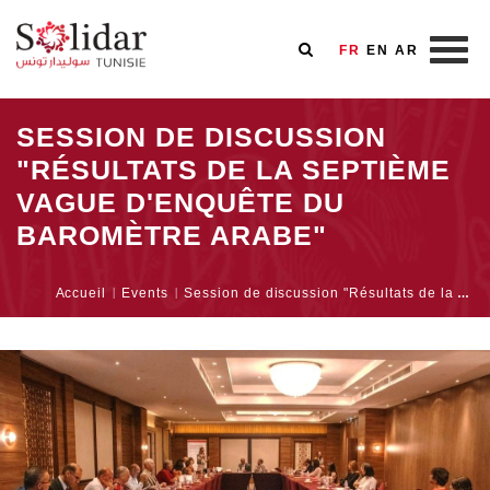
FR
EN
AR
Aller
SESSION DE DISCUSSION
au
"RÉSULTATS DE LA SEPTIÈME
contenu
principal
VAGUE D'ENQUÊTE DU
BAROMÈTRE ARABE"
Fil
Accueil
Events
Session de discussion "Résultats de la Septième Vague d'Enquête du Baromètre Arabe"
d'Ariane