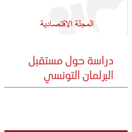
News Economique - Novembre 2022
Étude sur l'Avenir du Parlement Tunisien