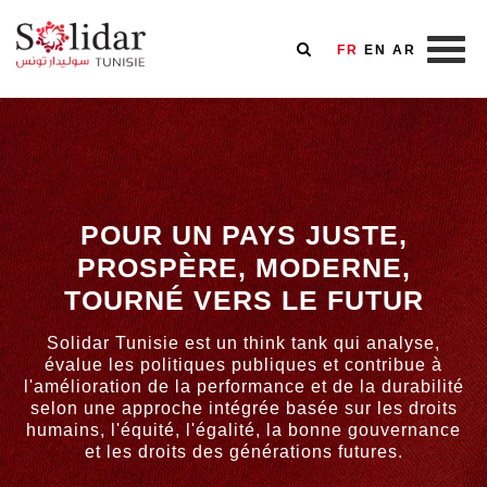
FR
EN
AR
Aller
au
contenu
principal
POUR UN PAYS JUSTE,
PROSPÈRE, MODERNE,
TOURNÉ VERS LE FUTUR
Solidar Tunisie est un think tank qui analyse,
évalue les politiques publiques et contribue à
l'amélioration de la performance et de la durabilité
selon une approche intégrée basée sur les droits
humains, l'équité, l'égalité, la bonne gouvernance
et les droits des générations futures.