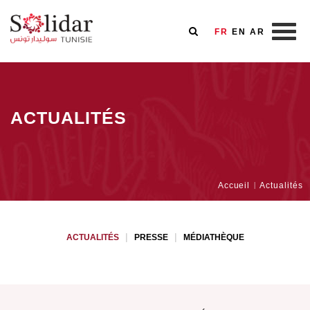
FR
EN
AR
Aller
au
contenu
ACTUALITÉS
principal
Fil
Accueil
Actualités
Menu
d'Ariane
ACTUALITÉS
PRESSE
MÉDIATHÈQUE
Newsroom