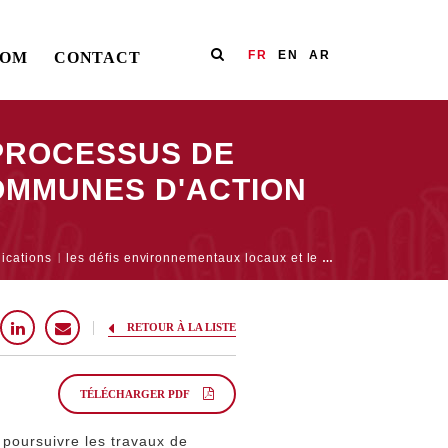
FR
EN
AR
OOM
CONTACT
 PROCESSUS DE
OMMUNES D'ACTION
ications
les défis environnementaux locaux et le processus de décentralisation quelles perspectives communes d'action des élu-es locaux
RETOUR À LA LISTE
TÉLÉCHARGER PDF
poursuivre les travaux de