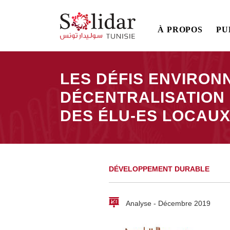
Main
À PROPOS
PU
navigation
Aller
au
LES DÉFIS ENVIRO
contenu
DÉCENTRALISATION
principal
DES ÉLU-ES LOCAU
Fil
d'Ariane
DÉVELOPPEMENT DURABLE
Analyse - Décembre 2019