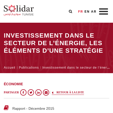
FR
EN
AR
Aller
au
INVESTISSEMENT DANS LE
contenu
SECTEUR DE L’ÉNERGIE, LES
principal
ÉLÉMENTS D’UNE STRATÉGIE
Fil
Accueil
Publications
Investissement dans le secteur de l’énergie, les éléments d’une stratégie
d'Ariane
ÉCONOMIE
PARTAGER
RETOUR À LA LISTE
Rapport - Décembre 2015