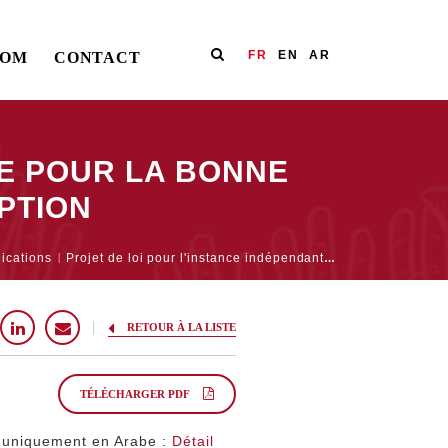
FR
EN
AR
OOM
CONTACT
TE POUR LA BONNE
PTION
ications
Projet de loi pour l'instance indépendante pour la bonne gouvernance et la lutte contre la corruption
RETOUR À LA LISTE
TÉLÉCHARGER PDF
 uniquement en Arabe :
Détail