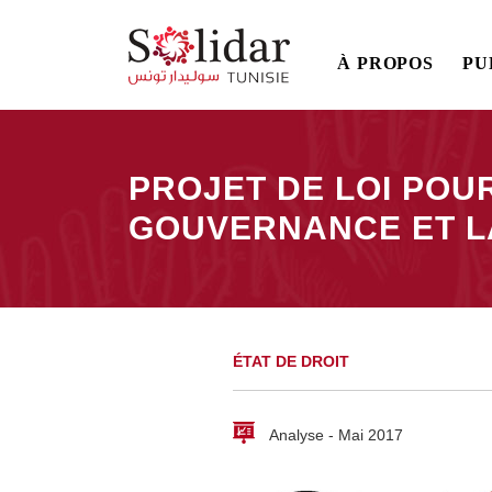
Main
À PROPOS
PU
navigation
Aller
au
contenu
PROJET DE LOI POU
principal
GOUVERNANCE ET L
Fil
d'Ariane
ÉTAT DE DROIT
Analyse - Mai 2017