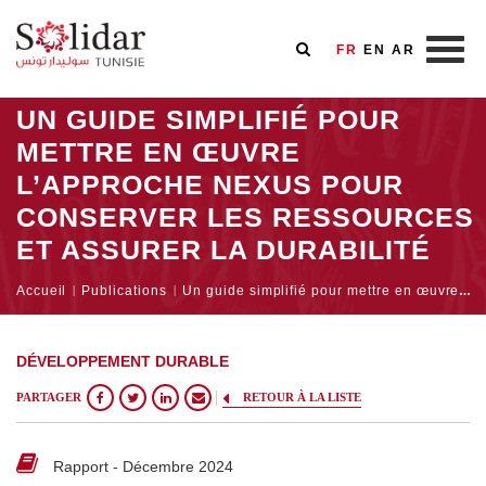
FR
EN
AR
Aller
UN GUIDE SIMPLIFIÉ POUR
au
METTRE EN ŒUVRE
contenu
L’APPROCHE NEXUS POUR
principal
CONSERVER LES RESSOURCES
ET ASSURER LA DURABILITÉ
Fil
Accueil
Publications
Un guide simplifié pour mettre en œuvre l’approche NEXUS pour conserver les ressources et assurer la durabilité
d'Ariane
DÉVELOPPEMENT DURABLE
PARTAGER
RETOUR À LA LISTE
Rapport - Décembre 2024