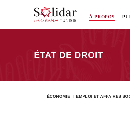
Main
À PROPOS
PU
navigation
Aller
au
contenu
ÉTAT DE DROIT
principal
Fil
d'Ariane
ÉCONOMIE
EMPLOI ET AFFAIRES SO