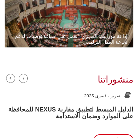
إذاعة موزاييك: الغديري: ''نعمل على صياغة توصيات لدعم
نجاعة العمل البرلماني''
منشوراتنا
م
تقرير -
فيفري 2025
الدليل المبسط لتطبيق مقاربة NEXUS للمحافظة
ا
على الموارد وضمان الاستدامة