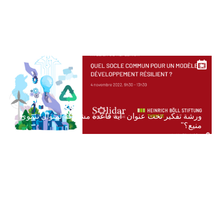
ورشة "من أجل تطبيق عملي وفعال للرابطة بين موارد المياه
والطاقة والغذاء "
ورشة تفكير تحت عنوان "أية قاعدة مشتركة لمنوال تنموي
منيع؟"