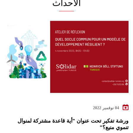
الأحداث
04 نوفمبر 2022
ورشة تفكير تحت عنوان "أية قاعدة مشتركة لمنوال
تنموي منيع؟"